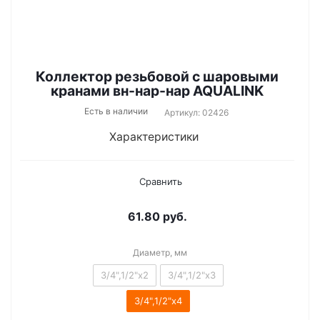
Коллектор резьбовой с шаровыми
кранами вн-нар-нар AQUALINK
Есть в наличии
Артикул: 02426
Характеристики
Сравнить
61.80
руб.
Диаметр, мм
3/4",1/2"х2
3/4",1/2"х3
3/4",1/2"х4