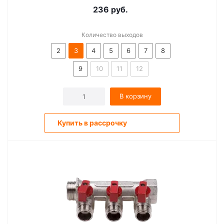
236
руб.
Количество выходов
2
3
4
5
6
7
8
9
10
11
12
В корзину
Купить в рассрочку