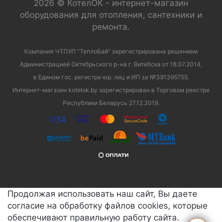
2026 © КотелОК - интернет-магазин
оборудования для отопления, сантехники и
ремонта.
Компания ЧТПУП "ТеплоБай" зарегистрирована решением
Администрацией Октябрьского р-на г. Витебска от 18.07.2014,
в Едином гос. регистре юр. лиц и ИП за №391395755.
Интернет-магазин kotelok.by зарегистрирован в Торговом реестре
Республики Беларусь 27.12.2019.
Продолжая использовать наш сайт, Вы даете
согласие на обработку файлов cookies, которые
обеспечивают правильную работу сайта.