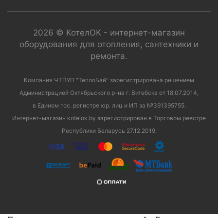
2026 © КотелОК - интернет-магазин
оборудования для отопления, сантехники и
ремонта.
Компания ЧТПУП "ТеплоБай" зарегистрирована решением
Администрацией Октябрьского р-на г. Витебска от 18.07.2014,
в Едином гос. регистре юр. лиц и ИП за №391395755.
Интернет-магазин kotelok.by зарегистрирован в Торговом реестре
Республики Беларусь 27.12.2019.