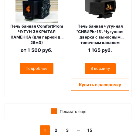
Печь банная ComfortProm
Печь банная чугунная
ЧУГУН ЗАКРЫТАЯ
"СИБИРЬ-15". Чугунная
КАМЕНКА (для парной до
дверка с выносным
26м3)
топочным каналом
(Конвекционная)
от
1 500 руб.
1 165
руб.
Подробнее
В корзину
Купить в рассрочку
Показать еще
1
2
3
15