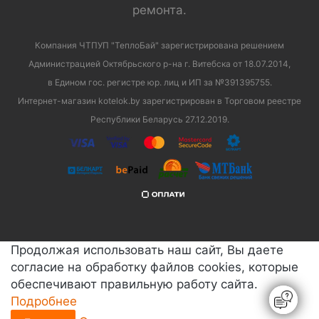
ремонта.
Компания ЧТПУП "ТеплоБай" зарегистрирована решением
Администрацией Октябрьского р-на г. Витебска от 18.07.2014,
в Едином гос. регистре юр. лиц и ИП за №391395755.
Интернет-магазин kotelok.by зарегистрирован в Торговом реестре
Республики Беларусь 27.12.2019.
Продолжая использовать наш сайт, Вы даете
согласие на обработку файлов cookies, которые
обеспечивают правильную работу сайта.
Подробнее