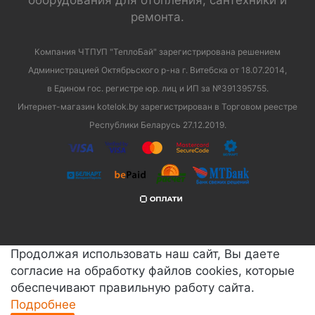
оборудования для отопления, сантехники и
ремонта.
Компания ЧТПУП "ТеплоБай" зарегистрирована решением
Администрацией Октябрьского р-на г. Витебска от 18.07.2014,
в Едином гос. регистре юр. лиц и ИП за №391395755.
Интернет-магазин kotelok.by зарегистрирован в Торговом реестре
Республики Беларусь 27.12.2019.
Продолжая использовать наш сайт, Вы даете
согласие на обработку файлов cookies, которые
обеспечивают правильную работу сайта.
Подробнее