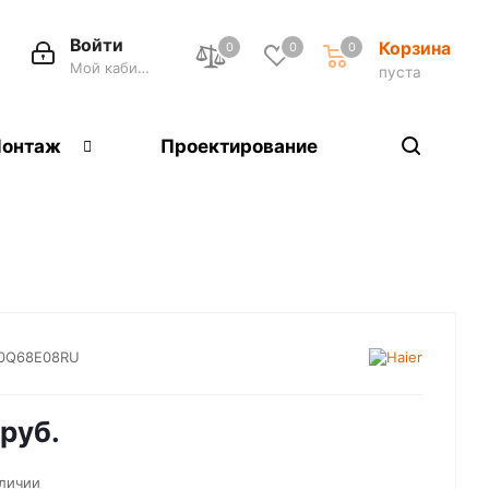
Войти
Корзина
0
0
0
Мой кабинет
пуста
онтаж
Проектирование
0Q68E08RU
руб.
аличии