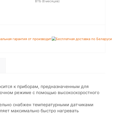
ВТБ (8 месяцев)
нительная
Официальная
 на все
гарантия от
ы
производителя
сится к приборам, предназначенным для
оточном режиме с помощью высокоскоростного
тельно снабжен температурными датчиками
оляет максимально быстро нагревать