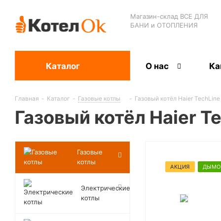
Магазин-склад ВСЕ ДЛЯ
БАНИ и ОТОПЛЕНИЯ
Каталог
О нас
Ка
Главная
-
Каталог
-
Газовые котлы
-
Газовый котёл Haier TechLine 
Газовый котёл Haier Te
Газовые
котлы
АКЦИЯ
ДЫМО
Электрические
котлы