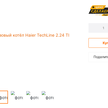
Ку
Поделит