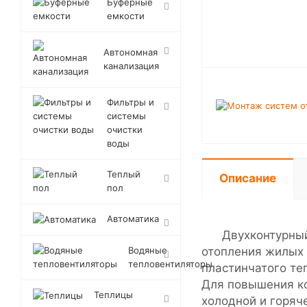
Буферные
емкости
Автономная
канализация
Фильтры и
системы
очистки
воды
Теплый
Описание
пол
Автоматика
Двухконтурный на
Водяные
отопления жилых 
тепловентиляторы
пластинчатого те
Для повышения ко
Теплицы
холодной и горяч