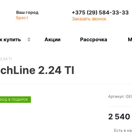
+375 (29) 584-33-33
Ваш город
Брест
Заказать звонок
к купить
Акции
Рассрочка
М
2.24 ТI
chLine 2.24 ТI
Артикул:
GE
ХОД В ПОДАРОК
2 540
Есть в н