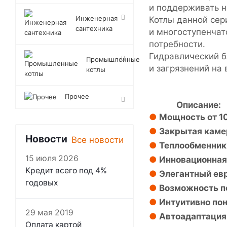
и поддерживать н
Инженерная
Котлы данной сер
сантехника
и многоступенчат
потребности.
Гидравлический б
Промышленные
и загрязнений н
котлы
Прочее
Описание:
Мощность от 10
Закрытая каме
Новости
Все новости
Теплообменник
15 июля 2026
Инновационная 
Кредит всего под 4%
Элегантный евр
годовых
Возможность п
Интуитивно пон
29 мая 2019
Автоадаптация
Оплата картой